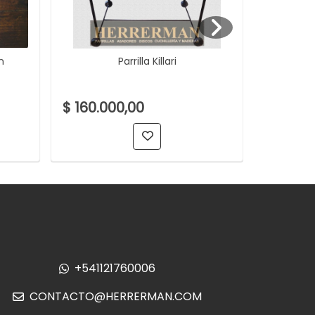
n
Parrilla Killari
Parrilla
$ 160.000,00
$ 850.
+541121760006
CONTACTO@HERRERMAN.COM