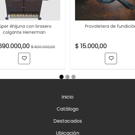
úper Ahijuna con brasero
Provoletera de fundició
colgante Herrerman
690.000,00
$ 15.000,00
$ 800.000,00
Inicio
Catálogo
Destacados
Ubicación